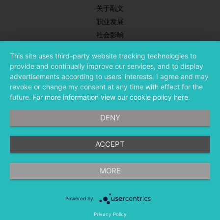
关于融文
职业发展
社会影响
新闻中心
This site uses third-party website tracking technologies to
合作伙伴
provide and continually improve our services, and to display
投资者关系
advertisements according to users' interests. I agree and may
revoke or change my consent at any time with effect for the
future.
For more information view our cookie policy here
.
DENY
ACCEPT
©
融文（Meltwater） 版权所有
MORE
Powered by
隐私条款
法律条款
移动应用程序
Privacy Policy