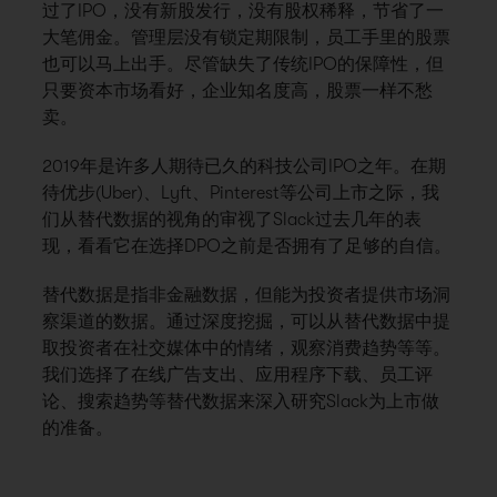
过了IPO，没有新股发行，没有股权稀释，节省了一
大笔佣金。管理层没有锁定期限制，员工手里的股票
也可以马上出手。尽管缺失了传统IPO的保障性，但
只要资本市场看好，企业知名度高，股票一样不愁
卖。
2019年是许多人期待已久的科技公司IPO之年。在期
待优步(Uber)、Lyft、Pinterest等公司上市之际，我
们从替代数据的视角的审视了Slack过去几年的表
现，看看它在选择DPO之前是否拥有了足够的自信。
替代数据是指非金融数据，但能为投资者提供市场洞
察渠道的数据。通过深度挖掘，可以
从替代数据中提
取投资者在社交媒体中的情绪，观察消费趋势
等等。
我们选择了在线广告支出、应用程序下载、员工评
论、搜索趋势等替代数据来深入研究Slack为上市做
的准备。