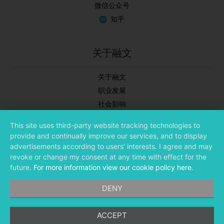
微信公众号
知乎
关于融文
关于融文
职业发展
社会影响
新闻中心
This site uses third-party website tracking technologies to
合作伙伴
provide and continually improve our services, and to display
投资者关系
advertisements according to users' interests. I agree and may
revoke or change my consent at any time with effect for the
future.
For more information view our cookie policy here
.
DENY
ACCEPT