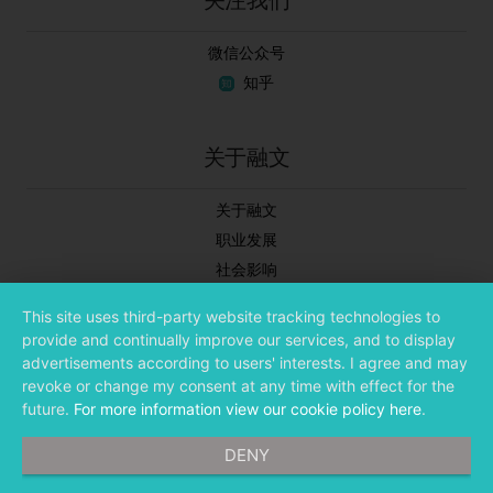
关注我们
微信公众号
知乎
关于融文
关于融文
职业发展
社会影响
新闻中心
This site uses third-party website tracking technologies to
合作伙伴
provide and continually improve our services, and to display
投资者关系
advertisements according to users' interests. I agree and may
revoke or change my consent at any time with effect for the
future.
For more information view our cookie policy here
.
DENY