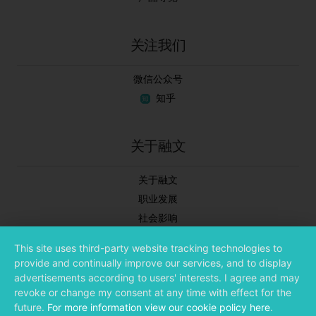
关注我们
微信公众号
知乎
关于融文
关于融文
职业发展
社会影响
新闻中心
This site uses third-party website tracking technologies to
合作伙伴
provide and continually improve our services, and to display
投资者关系
advertisements according to users' interests. I agree and may
revoke or change my consent at any time with effect for the
future.
For more information view our cookie policy here
.