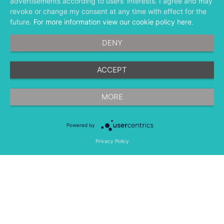
advertisements according to users' interests. I agree and may
revoke or change my consent at any time with effect for the
future.
For more information view our cookie policy here
.
DENY
ACCEPT
©
融文（Meltwater） 版权所有
MORE
Powered by
隐私条款
法律条款
移动应用程序
Privacy Policy