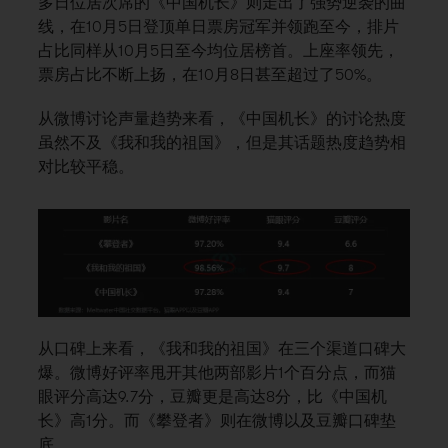
多日位居次席的《中国机长》则走出了强势逆袭的曲
线，在10月5日登顶单日票房冠军并领跑至今，排片
占比同样从10月5日至今均位居榜首。上座率领先，
票房占比不断上扬，在10月8日甚至超过了50%。
从微博讨论声量趋势来看，《中国机长》的讨论热度
虽然不及《我和我的祖国》，但是其话题热度趋势相
对比较平稳。
从口碑上来看，《我和我的祖国》在三个渠道口碑大
爆。微博好评率甩开其他两部影片1个百分点，而猫
眼评分高达9.7分，豆瓣更是高达8分，比《中国机
长》高1分。而《攀登者》则在微博以及豆瓣口碑垫
底。