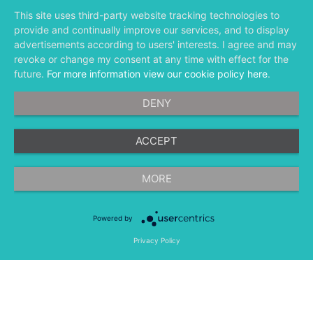
新闻中心
This site uses third-party website tracking technologies to
合作伙伴
provide and continually improve our services, and to display
投资者关系
advertisements according to users' interests. I agree and may
revoke or change my consent at any time with effect for the
future.
For more information view our cookie policy here
.
DENY
ACCEPT
©
融文（Meltwater） 版权所有
MORE
Powered by
隐私条款
法律条款
移动应用程序
Privacy Policy