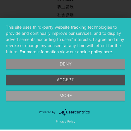
职业发展
社会影响
新闻中心
This site uses third-party website tracking technologies to
合作伙伴
provide and continually improve our services, and to display
投资者关系
advertisements according to users' interests. I agree and may
revoke or change my consent at any time with effect for the
future.
For more information view our cookie policy here
.
DENY
ACCEPT
©
融文（Meltwater） 版权所有
MORE
Powered by
隐私条款
法律条款
移动应用程序
Privacy Policy