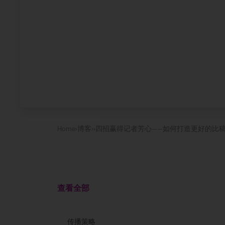
Home
›
博客
›
›
四招赢得记者芳心——如何打造更好的比
查看全部
传播策略