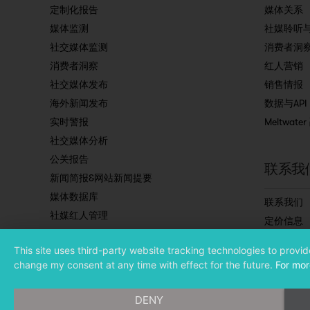
定制化报告
媒体关系
媒体监测
社媒聆听
社交媒体监测
消费者洞
消费者洞察
红人营销
社交媒体发布
销售情报
海外新闻发布
数据与API
实时警报
Meltwate
社交媒体分析
公关报告
联系我
新闻简报&网站新闻提要
媒体数据库
联系我们
社媒红人管理
定价信息
预约演示
This site uses third-party website tracking technologies to provi
订阅简讯
change my consent at any time with effect for the future.
For mor
DENY