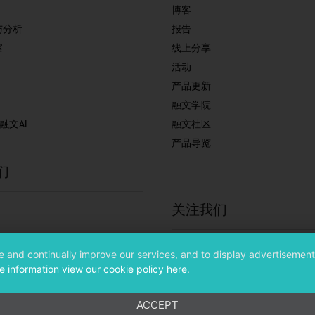
博客
与分析
报告
察
线上分享
活动
产品更新
融文学院
r 融文AI
融文社区
产品导览
们
关注我们
微信公众号
de and continually improve our services, and to display advertisement
知乎
e information view our cookie policy here
.
ACCEPT