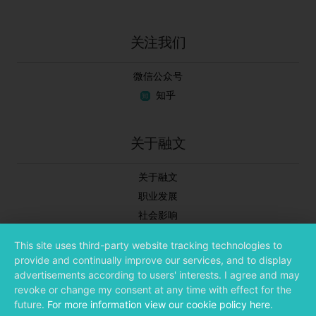
关注我们
微信公众号
知乎
关于融文
关于融文
职业发展
社会影响
新闻中心
This site uses third-party website tracking technologies to
合作伙伴
provide and continually improve our services, and to display
投资者关系
advertisements according to users' interests. I agree and may
revoke or change my consent at any time with effect for the
future.
For more information view our cookie policy here
.