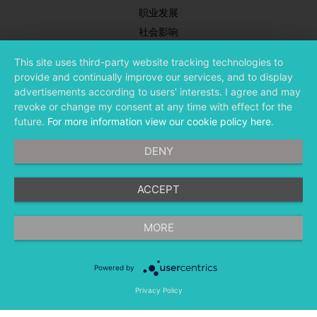
职业发展
社会影响
新闻中心
This site uses third-party website tracking technologies to
合作伙伴
provide and continually improve our services, and to display
投资者关系
advertisements according to users' interests. I agree and may
revoke or change my consent at any time with effect for the
future.
For more information view our cookie policy here
.
DENY
ACCEPT
©
融文（Meltwater） 版权所有
MORE
Powered by
隐私条款
法律条款
移动应用程序
Privacy Policy