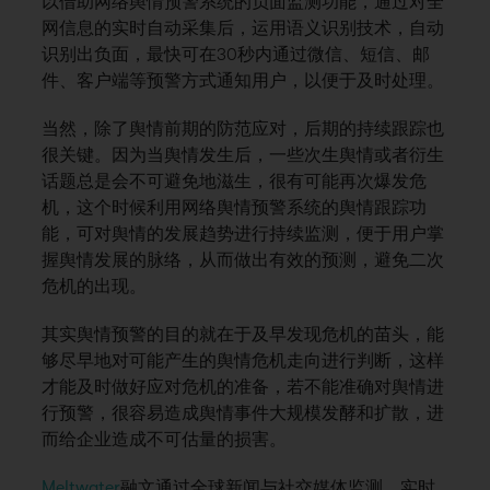
以借助网络舆情预警系统的负面监测功能，通过对全
网信息的实时自动采集后，运用语义识别技术，自动
识别出负面，最快可在30秒内通过微信、短信、邮
件、客户端等预警方式通知用户，以便于及时处理。
当然，除了舆情前期的防范应对，后期的持续跟踪也
很关键。因为当舆情发生后，一些次生舆情或者衍生
话题总是会不可避免地滋生，很有可能再次爆发危
机，这个时候利用网络舆情预警系统的舆情跟踪功
能，可对舆情的发展趋势进行持续监测，便于用户掌
握舆情发展的脉络，从而做出有效的预测，避免二次
危机的出现。
其实舆情预警的目的就在于及早发现危机的苗头，能
够尽早地对可能产生的舆情危机走向进行判断，这样
才能及时做好应对危机的准备，若不能准确对舆情进
行预警，很容易造成舆情事件大规模发酵和扩散，进
而给企业造成不可估量的损害。
Meltwater
融文通过全球新闻与社交媒体监测，实时