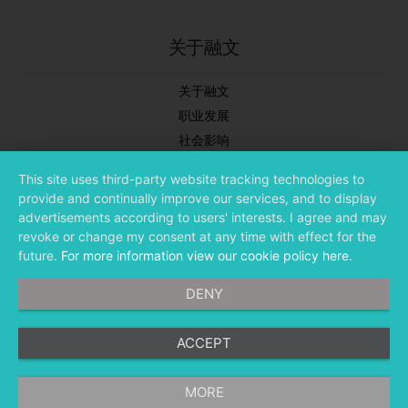
关于融文
关于融文
职业发展
社会影响
新闻中心
This site uses third-party website tracking technologies to
合作伙伴
provide and continually improve our services, and to display
投资者关系
advertisements according to users' interests. I agree and may
revoke or change my consent at any time with effect for the
future.
For more information view our cookie policy here
.
DENY
ACCEPT
©
融文（Meltwater） 版权所有
MORE