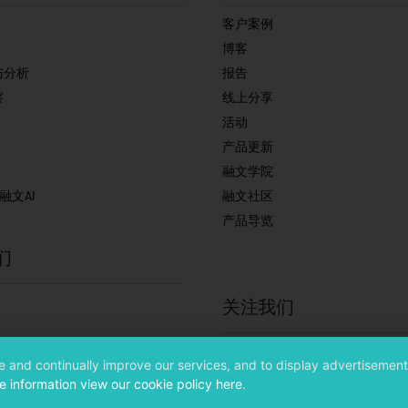
客户案例
博客
与分析
报告
察
线上分享
活动
产品更新
融文学院
r 融文AI
融文社区
产品导览
们
关注我们
微信公众号
de and continually improve our services, and to display advertisement
知乎
e information view our cookie policy here
.