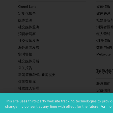
GenAI Lens
媒体情报
定制化报告
媒体关系
媒体监测
社媒聆听
社交媒体监测
消费者洞
消费者洞察
红人营销
社交媒体发布
销售情报
海外新闻发布
数据与API
实时警报
Meltwate
社交媒体分析
公关报告
联系我
新闻简报&网站新闻提要
媒体数据库
联系我们
社媒红人管理
定价信息
预约演示
This site uses third-party website tracking technologies to provi
订阅简讯
change my consent at any time with effect for the future.
For mor