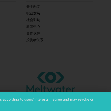
关于融文
职业发展
社会影响
新闻中心
合作伙伴
投资者关系
s according to users' interests. I agree and may revoke or
©
融文（Meltwater） 版权所有