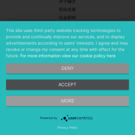
关于融文
职业发展
社会影响
新闻中心
This site uses third-party website tracking technologies to
合作伙伴
provide and continually improve our services, and to display
投资者关系
advertisements according to users' interests. I agree and may
revoke or change my consent at any time with effect for the
future.
For more information view our cookie policy here
.
DENY
ACCEPT
©
融文（Meltwater） 版权所有
MORE
Powered by
隐私条款
法律条款
移动应用程序
Privacy Policy