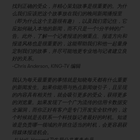
找到正确的受众，并精心策划故事是很重要的。为什
么我们应该把这个故事放在我们的晚间新闻播报里
（即为什么这个主题很有趣），以及我们需记住，它
应如何融入本地的新闻，而不只是一个1分半钟的广
告。此外，了解一个记者报道的侧重点、报道方向和
报道风格也是很重要的，这能帮助我们和他一起量身
定制我们的故事，并尽可能地更专业地与记者建立良
好的关系。
-Chris Anderson, KING-TV 编辑
我认为每天最重要的事情就是知晓每天都有什么重要
的新闻发生。如果你能用与热点新闻做引子，且呈现
的内容具有相关性，就会吸引更多的受众，获得更多
的浏览量。如果发现了一个广为流传的信用卡数据安
全漏洞，而你正好有客户是专门开发安全软件的，这
个时候就是去联系一个科技版记者最好的时机。知道
谁是负责哪一领域的并抓住适当的时机，会更容易获
得媒体报道机会。
-Al Hall, Howard卫生局公共事务专员