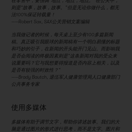
在零售中，要强调“地点，地点，地点。”在公关中，
则是“故事，故事，故事。”但是无论你做什么，都无
法100%保证转载量！
——Robert Sax, SAX公关营销文案编辑
当我做记者的时候，每天桌上至少有100多篇新闻
稿。真正吸引我眼球的新闻稿有一个明白易懂的标题
和巧妙的引子，在新闻的开头能开门见山。而影响我
是否会阅读的终极因素则是“这条新闻对我的受众来
说重要吗？它与我想要得报道是否内容上相关，以及
是否有较强的时效性？”
——Brady Bautch, 退伍军人健康管理局人口健康部门
公共事务专家
使用多媒体
多媒体有助于调节文字，帮助你讲述故事。我们的大
脑是通过图片的形式进行思考，而不是文字。图片和