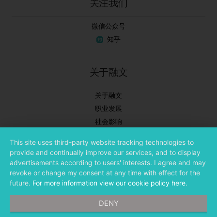
关注我们
微信公众号
知乎
关于融文
关于融文
职业发展
社会影响
新闻中心
This site uses third-party website tracking technologies to
合作伙伴
provide and continually improve our services, and to display
投资者关系
advertisements according to users' interests. I agree and may
revoke or change my consent at any time with effect for the
future.
For more information view our cookie policy here
.
DENY